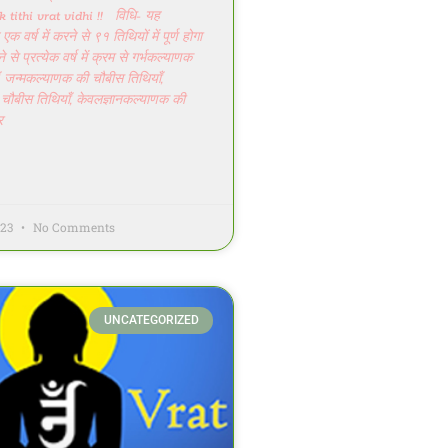
tithi vrat vidhi !! विधि- यह
 वर्ष में करने से ९१ तिथियों में पूर्ण होगा
रने से प्रत्येक वर्ष में क्रम से गर्भकल्याणक
, जन्मकल्याणक की चौबीस तिथियाँ,
 चौबीस तिथियाँ, केवलज्ञानकल्याणक की
र
023
No Comments
UNCATEGORIZED