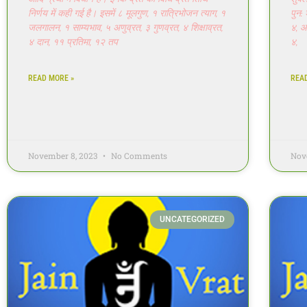
निर्णय में कही गई है। इसमें ८ मूलगुण, १ रात्रिभोजन त्याग, १
पुन:
जलगालन, १ साम्यभाव, ५ अणुव्रत, ३ गुणव्रत, ४ शिक्षाव्रत,
४, आ
४ दान, ११ प्रतिमा, १२ तप
४,
READ MORE »
REA
November 8, 2023
No Comments
Nov
UNCATEGORIZED