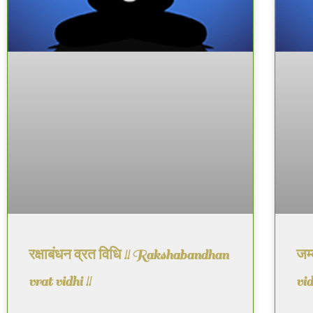
रक्षाबंधन व्रत विधि !! Rakshabandhan
जम्
vrat vidhi !!
vid