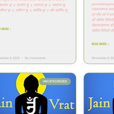
panchakalyanak 
 श्रावण कृ. ४, श्रावण शु. ४, भाद्रपद कृ. ४, भाद्रपद शु.
पंचकल्याणक व्रत एक
श्विन कृ. ४, आश्विन शु. ४, कार्तिक कृ. ४ और कार्तिक शु.
एवं पाँच वर्ष में क
की चौबीस तिथियाँ
दीक्षाकल्याणक की
D MORE »
चौबीस तिथियाँ औ
READ MORE »
ember 8, 2023
No Comments
November 8, 2
UNCATEGORIZED