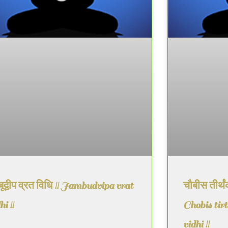
बूद्वीप व्रत विधि !! Jambudvipa vrat
चौबीस तीर्थ
hi !!
Chobis tir
vidhi !!