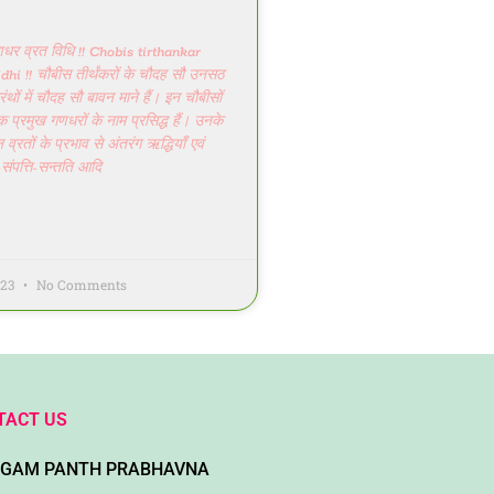
णधर व्रत विधि !! Chobis tirthankar
hi !! चौबीस तीर्थंकरों के चौदह सौ उनसठ
ंथों में चौदह सौ बावन माने हैं। इन चौबीसों
एक प्रमुख गणधरों के नाम प्रसिद्ध हैं। उनके
 व्रतों के प्रभाव से अंतरंग ऋद्धियाँ एवं
संपत्ति-सन्तति आदि
023
No Comments
TACT US
AGAM PANTH PRABHAVNA