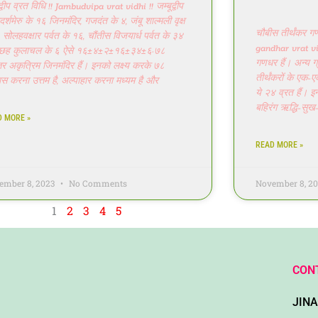
ूद्वीप व्रत विधि !! Jambudvipa vrat vidhi !! जम्बूद्वीप
ुदर्शमेरु के १६ जिनमंदिर, गजदंत के ४, जंबू शाल्मली वृक्ष
चौबीस तीर्थंकर ग
, सोलहवक्षार पर्वत के १६, चौंतीस विजयार्ध पर्वत के ३४
gandhar vrat vid
छह कुलाचल के ६ ऐसे १६±४±२±१६±३४±६·७८
गणधर हैं। अन्य ग्र
तर अकृत्रिम जिनमंदिर हैं। इनको लक्ष्य करके ७८
तीर्थंकरों के एक-
स करना उत्तम है, अल्पाहार करना मध्यम है और
ये २४ व्रत हैं। इन
बहिरंग ऋद्धि-सुख-
D MORE »
READ MORE »
ember 8, 2023
No Comments
November 8, 2
1
2
3
4
5
CON
JIN