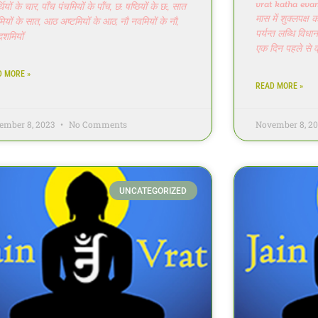
vrat katha evam 
थियों के चार, पाँच पंचमियों के पाँच, छ: षष्ठियों के छ:, सात
मास में शुक्लपक्ष
मियों के सात, आठ अष्टमियों के आठ, नौ नवमियों के नौ,
पर्यन्त लब्धि विध
शमियों
एक दिन पहले से व्
D MORE »
READ MORE »
ember 8, 2023
No Comments
November 8, 2
UNCATEGORIZED