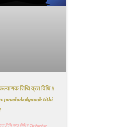
चकल्याणक तिथि व्रत विधि !!
 panchakalyanak tithi
!
ाणक तिथि व्रत विधि !! Tirthankar