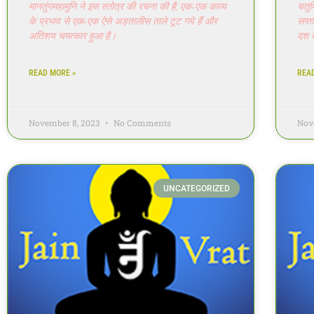
मानतुंगमहामुनि ने इस स्तोत्र की रचना की है, एक-एक काव्य
चतुर्
के प्रभाव से एक-एक ऐसे अड़तालीस ताले टूट गये हैंं और
सप्त
अतिशय चमत्कार हुआ है।
दश द
READ MORE »
REA
November 8, 2023
No Comments
Nov
UNCATEGORIZED