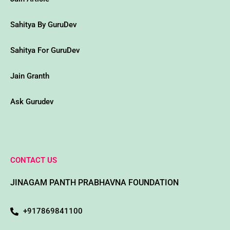
m
a
-
w
Sahitya By GuruDev
Sahitya For GuruDev
Jain Granth
Ask Gurudev
CONTACT US
JINAGAM PANTH PRABHAVNA FOUNDATION
+917869841100