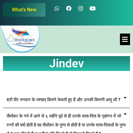
Skip
W
F
I
Y
What's New
h
a
n
o
to
a
c
s
u
content
t
e
t
t
s
b
a
u
a
o
g
b
Men
p
o
r
e
p
k
a
m
Jindev
श्री वीर भगवान के पश्चात् कितने केवली हुए हैं और उनकी कितनी आयु थी ?
तीर्थंकर के गर्भ में आने से ६ महीने पूर्व से ही उनके माता-पिता के गृहांगन में जो
रत्नों की वर्षा होती है वह तीर्थंकर के पुण्य से होती है या उनके माता-पिताओं के पुण्य