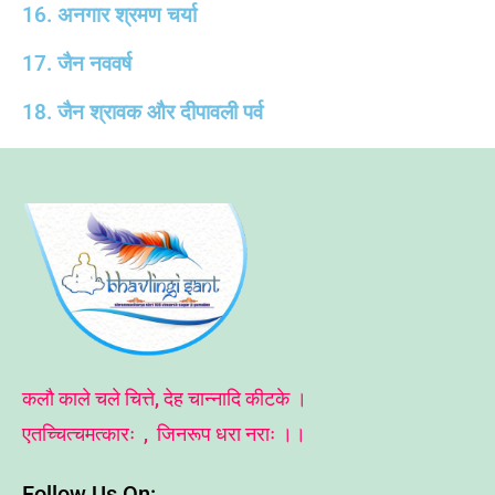
16. अनगार श्रमण चर्या
17. जैन नववर्ष
18. जैन श्रावक और दीपावली पर्व
कलौ काले चले चित्ते, देह चान्नादि कीटके ।
एतच्चित्चमत्कारः , जिनरूप धरा नराः ।।
Follow Us On: