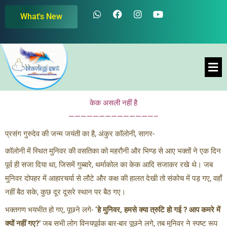
Skip
W
F
I
Y
What's New
h
a
n
o
to
a
c
s
u
content
t
e
t
t
s
b
a
u
a
o
g
b
Men
p
o
r
e
p
k
a
m
केक असली नहीं है
——————————————–
प्रसंग गुरुदेव की जन्म जयंती का है, अंकुर कॉलोनी, सागर-
कॉलोनी में स्थित मुनिवर की वसतिका को महरौनी और भिण्ड से आए भक्तों ने एक दिन
पूर्व ही सजा दिया था, जिसमें गुब्बारे, थर्माकोल का केक आदि सजाकर रखे थे। जब
मुनिवर दोपहर में आहारचर्या से लौटे और कक्ष की हालत देखी तो संकोच में पड़ गए, वहाँ
नहीं बैठ सके, कुछ दूर दूसरे स्थान पर बैठ गए।
भक्तगण भयभीत हो गए, पूछने लगे-
‘हे मुनिवर, हमसे क्या त्रुटि हो गई ? आप कमरे में
क्यों नहीं गए?’
जब सभी लोग विनयपूर्वक बार-बार पूछने लगे, तब मुनिवर ने स्पष्ट रूप