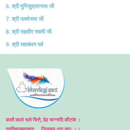
6. श्री मुनिसुव्रतनाथ जी
7. श्री पार्श्वनाथ जी
8. श्री महावीर स्वामी जी
9. श्री रक्षाबंधन पर्व
कलौ काले चले चित्ते, देह चान्नादि कीटके ।
एतच्चित्चमत्कारः , जिनरूप धरा नराः ।।