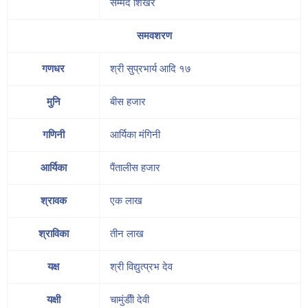
सम्मेद शिखर
समवशरण
गणधर
श्री सुप्रभार्य आदि १७
मुनि
बीस हजार
गणिनी
आर्यिका मंगिनी
आर्यिका
पैंतालीस हजार
श्रावक
एक लाख
श्राविका
तीन लाख
यक्ष
श्री विद्युत्प्रभ देव
यक्षी
चामुंडीी देवी