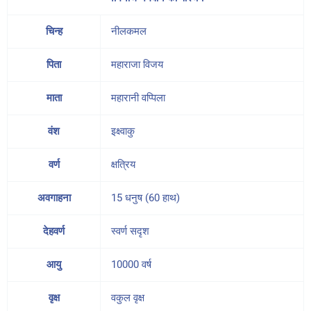
चिन्ह
नीलकमल
पिता
महाराजा विजय
माता
महारानी वप्पिला
वंश
इक्ष्वाकु
वर्ण
क्षत्रिय
अवगाहना
15 धनुष (60 हाथ)
देहवर्ण
स्वर्ण सदृश
आयु
10000 वर्ष
वृक्ष
वकुल वृक्ष