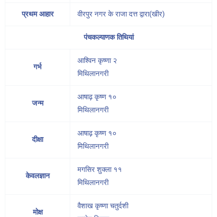
प्रथम आहार
वीरपुर नगर के राजा दत्त द्वारा(खीर)
पंचकल्याणक तिथियां
आश्विन कृष्णा २
गर्भ
मिथिलानगरी
आषाढ़ कृष्ण १०
जन्म
मिथिलानगरी
आषाढ़ कृष्ण १०
दीक्षा
मिथिलानगरी
मगसिर शुक्ला ११
केवलज्ञान
मिथिलानगरी
वैशाख कृष्णा चतुर्दशी
मोक्ष