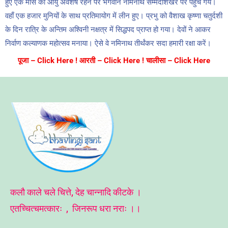
हुए एक मास की आयु अवशेष रहने पर भगवान नमिनाथ सम्मेदशिखर पर पहुँच गये।
वहाँ एक हजार मुनियों के साथ प्रतिमायोग में लीन हुए। प्रभु को वैशाख कृष्णा चतुर्दशी
के दिन रात्रि के अन्तिम अश्विनी नक्षत्र में सिद्धपद प्राप्त हो गया। देवों ने आकर
निर्वाण कल्याणक महोत्सव मनाया। ऐसे वे नमिनाथ तीर्थंकर सदा हमारी रक्षा करें।
पूजा – Click Here ! आरती – Click Here ! चालीसा – Click Here
कलौ काले चले चित्ते, देह चान्नादि कीटके ।
एतच्चित्चमत्कारः , जिनरूप धरा नराः ।।