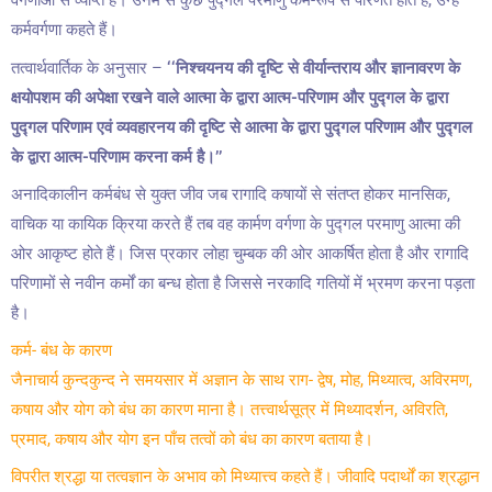
वर्गणाओं से व्याप्त है। उनमें से कुछ पुद्गल परमाणु कर्म-रूप से परिणत होते हैं, उन्हें
कर्मवर्गणा कहते हैं।
तत्वार्थवार्तिक के अनुसार –
‘‘निश्चयनय की दृष्टि से वीर्यान्तराय और ज्ञानावरण के
क्षयोपशम की अपेक्षा रखने वाले आत्मा के द्वारा आत्म-परिणाम और पुद्गल के द्वारा
पुद्गल परिणाम एवं व्यवहारनय की दृष्टि से आत्मा के द्वारा पुद्गल परिणाम और पुद्गल
के द्वारा आत्म-परिणाम करना कर्म है।’’
अनादिकालीन कर्मबंध से युक्त जीव जब रागादि कषायों से संतप्त होकर मानसिक,
वाचिक या कायिक क्रिया करते हैं तब वह कार्मण वर्गणा के पुद्गल परमाणु आत्मा की
ओर आकृष्ट होते हैं। जिस प्रकार लोहा चुम्बक की ओर आकर्षित होता है और रागादि
परिणामों से नवीन कर्मों का बन्ध होता है जिससे नरकादि गतियों में भ्रमण करना पड़ता
है।
कर्म- बंध के कारण
जैनाचार्य कुन्दकुन्द ने समयसार में अज्ञान के साथ राग- द्वेष, मोह, मिथ्यात्व, अविरमण,
कषाय और योग को बंध का कारण माना है। तत्त्वार्थसूत्र में मिथ्यादर्शन, अविरति,
प्रमाद, कषाय और योग इन पाँच तत्वों को बंध का कारण बताया है।
विपरीत श्रद्धा या तत्वज्ञान के अभाव को मिथ्यात्त्व कहते हैं। जीवादि पदार्थों का श्रद्धान