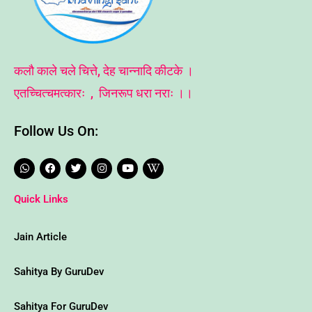
कलौ काले चले चित्ते, देह चान्नादि कीटके ।
एतच्चित्चमत्कारः , जिनरूप धरा नराः ।।
Follow Us On:
W
F
T
I
Y
W
h
a
w
n
o
i
a
c
i
s
u
k
t
e
t
t
t
i
Quick Links
s
b
t
a
u
p
a
o
e
g
b
e
p
o
r
r
e
d
p
k
a
i
Jain Article
m
a
-
w
Sahitya By GuruDev
Sahitya For GuruDev