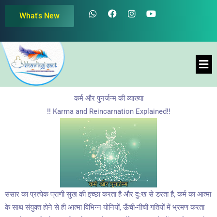
Skip
W
F
I
Y
What's New
h
a
n
o
to
a
c
s
u
content
t
e
t
t
s
b
a
u
a
o
g
b
Men
p
o
r
e
p
k
a
m
कर्म और पुनर्जन्म की व्याख्या
!! Karma and Reincarnation Explained!!
संसार का प्रत्येक प्राणी सुख की इच्छा करता है और दु:ख से डरता है, कर्म का आत्मा
के साथ संयुक्त होने से ही आत्मा विभिन्न योनियों, ऊँची-नीची गतियों में भ्रमण करता