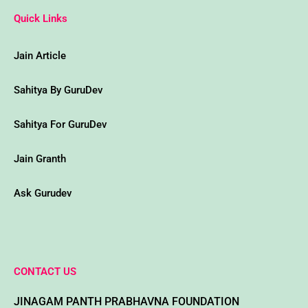
a
c
i
s
u
k
t
e
t
t
t
i
Quick Links
s
b
t
a
u
p
a
o
e
g
b
e
p
o
r
r
e
d
p
k
a
i
Jain Article
m
a
-
w
Sahitya By GuruDev
Sahitya For GuruDev
Jain Granth
Ask Gurudev
CONTACT US
JINAGAM PANTH PRABHAVNA FOUNDATION