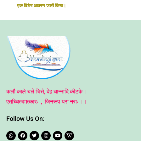
एक विशेष आवरण जारी किया।
कलौ काले चले चित्ते, देह चान्नादि कीटके ।
एतच्चित्चमत्कारः , जिनरूप धरा नराः ।।
Follow Us On:
W
F
T
I
Y
W
h
a
w
n
o
i