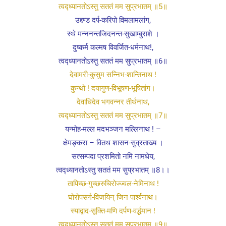
त्वद्ध्यानतोऽस्तु सततं मम सुप्रभातम् ॥5॥
उद्दण्ड दर्प-करिपो विमलामलांग,
स्थे मन्ननन्तजिदनन्त-सुखाम्बुराशे ।
दुष्कर्म कल्मष विवर्जित-धर्मनाथ!,
त्वद्ध्यानतोऽस्तु सततं मम सुप्रभातम् ॥6॥
देवामरी-कुसुम सन्निभ-शान्तिनाथ !
कुन्थो ! दयागुण-विभूषण-भूषितांग।
देवाधिदेव भगवन्नर तीर्थनाथ,
त्वद्ध्यानतोऽस्तु सततं मम सुप्रभातम् ॥7॥
यन्मोह-मल्ल मदभञ्जन मल्लिनाथ ! –
क्षेमङ्करा – वितथ शासन-सुव्रताख्य ।
सत्सम्पदा प्रशमितो नमि नामधेय,
त्वद्ध्यानतोऽस्तु सततं मम सुप्रभातम् ॥8।।
तापिच्छ-गुच्छरुचिरोज्ज्वल-नेमिनाथ !
घोरोपसर्ग-विजयिन् जिन पार्श्वनाथ।
स्याद्वाद-सूक्ति-मणि दर्पण-वर्द्धमान !
त्वद्ध्यानतोऽस्तु सततं मम सुप्रभातम् ॥9॥