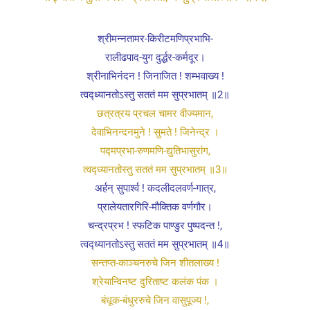
श्रीमन्नतामर-किरीटमणिप्रभाभि-
रालीढपाद-युग दुर्द्धर-कर्मदूर।
श्रीनाभिनंदन ! जिनाजित ! शम्भवाख्य !
त्वद्ध्यानतोऽस्तु सततं मम सुप्रभातम् ॥2॥
छत्रत्रय प्रचल चामर वीज्यमान,
देवाभिनन्दनमुने ! सुमते ! जिनेन्द्र ।
प‌द्मप्रभा-रुणमणि-द्युतिभासुरांग,
त्वद्ध्यानतोस्तु सततं मम सुप्रभातम् ॥3॥
अर्हन् सुपार्श्व ! कदलीदलवर्ण-गात्र,
प्रालेयतारगिरि-मौक्तिक वर्णगौर।
चन्द्रप्रभ ! स्फटिक पाण्डुर पुष्पदन्त !,
त्वद्ध्यानतोऽस्तु सततं मम सुप्रभातम् ॥4॥
सन्तप्त-काञ्चनरुचे जिन शीतलाख्य !
श्रेयान्विनष्ट दुरिताष्ट कलंक पंक ।
बंधूक-बंधुररुचे जिन वासुपूज्य !,