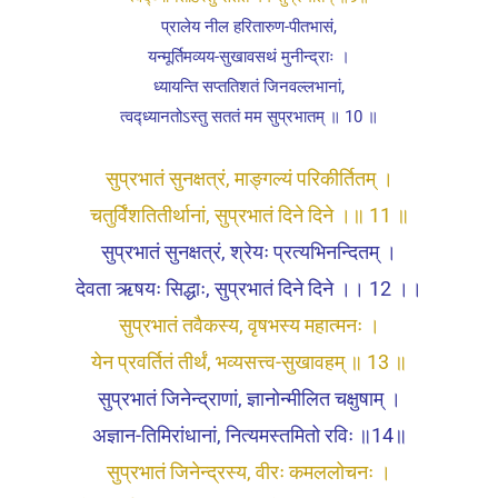
प्रालेय नील हरितारुण-पीतभासं,
यन्मूर्तिमव्यय-सुखावसथं मुनीन्द्राः ।
ध्यायन्ति सप्ततिशतं जिनवल्लभानां,
त्वद्ध्यानतोऽस्तु सततं मम सुप्रभातम् ॥ 10 ॥
सुप्रभातं सुनक्षत्रं, माङ्गल्यं परिकीर्तितम् ।
चतुर्विंशतितीर्थानां, सुप्रभातं दिने दिने ।॥ 11 ॥
सुप्रभातं सुनक्षत्रं, श्रेयः प्रत्यभिनन्दितम् ।
देवता ऋषयः सिद्धाः, सुप्रभातं दिने दिने ।। 12 ।।
सुप्रभातं तवैकस्य, वृषभस्य महात्मनः ।
येन प्रवर्तितं तीर्थं, भव्यसत्त्व-सुखावहम् ॥ 13 ॥
सुप्रभातं जिनेन्द्राणां, ज्ञानोन्मीलित चक्षुषाम् ।
अज्ञान-तिमिरांधानां, नित्यमस्तमितो रविः ॥14॥
सुप्रभातं जिनेन्द्रस्य, वीरः कमललोचनः ।