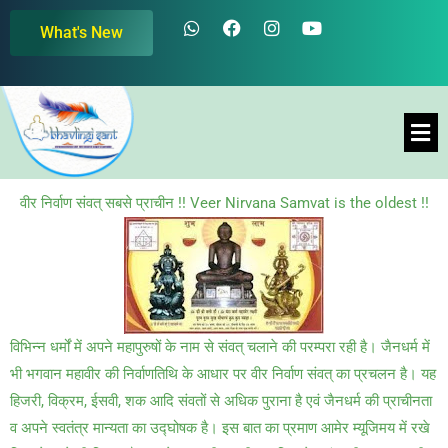
Skip
W
F
I
Y
What's New
h
a
n
o
to
a
c
s
u
content
t
e
t
t
s
b
a
u
a
o
g
b
Men
p
o
r
e
p
k
a
m
वीर निर्वाण संवत् सबसे प्राचीन !! Veer Nirvana Samvat is the oldest !!
विभिन्न धर्मों में अपने महापुरुषों के नाम से संवत् चलाने की परम्परा रही है। जैनधर्म में
भी भगवान महावीर की निर्वाणतिथि के आधार पर वीर निर्वाण संवत् का प्रचलन है। यह
हिजरी, विक्रम, ईसवी, शक आदि संवतों से अधिक पुराना है एवं जैनधर्म की प्राचीनता
व अपने स्वतंत्र मान्यता का उद्घोषक है। इस बात का प्रमाण आमेर म्यूजिमय में रखे