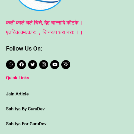
कलौ काले चले चित्ते, देह चान्नादि कीटके ।
एतच्चित्चमत्कारः , जिनरूप धरा नराः ।।
Follow Us On:
W
F
T
I
Y
W
h
a
w
n
o
i
a
c
i
s
u
k
t
e
t
t
t
i
Quick Links
s
b
t
a
u
p
a
o
e
g
b
e
p
o
r
r
e
d
p
k
a
i
Jain Article
m
a
-
w
Sahitya By GuruDev
Sahitya For GuruDev