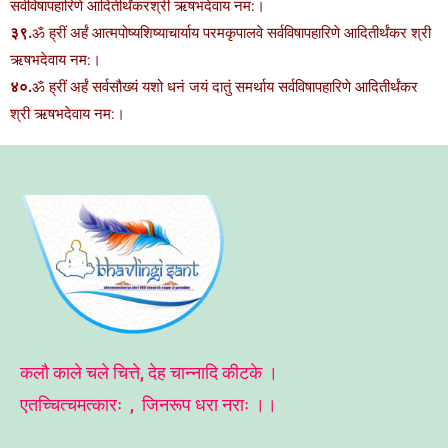
सर्वविषापहारिणे आदितीर्थंकरश्री ऋषभदेवाय नम:।
३९.
ॐ ह्रीं अर्हं आत्मपोष्यशिष्याचार्याय परमकृपालवे सर्वविषापहारिणे आदितीर्थंकर श्री
ऋषभदेवाय नम:।
४०.
ॐ ह्रीं अर्हं सर्वसौख्यं यशो धनं जयं दातुं समर्थाय सर्वविषापहारिणे आदितीर्थंकर
श्री ऋषभदेवाय नम:।
कलौ काले चले चित्ते, देह चान्नादि कीटके ।
एतच्चित्चमत्कारः , जिनरूप धरा नराः ।।