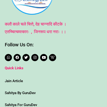
कलौ काले चले चित्ते, देह चान्नादि कीटके ।
एतच्चित्चमत्कारः , जिनरूप धरा नराः ।।
Follow Us On:
W
F
T
I
Y
W
h
a
w
n
o
i
a
c
i
s
u
k
t
e
t
t
t
i
Quick Links
s
b
t
a
u
p
a
o
e
g
b
e
p
o
r
r
e
d
p
k
a
i
Jain Article
m
a
-
w
Sahitya By GuruDev
Sahitya For GuruDev