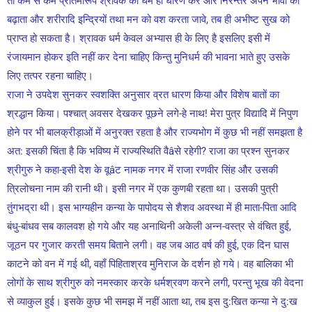
तो कम से कम प्रतिमारूप श्रावक का धर्म ही धारण करें और निरन्तर अपने भावों को
बढ़ाता और शरीरादि इन्द्रियों तथा मन को वश करता जावे, तब ही अभीष्ट सुख को
प्राप्त हो सकता है। श्रावक धर्म केवल अभ्यास ही के लिए है इसलिए इसी में
रंजायमान होकर इति नहीं कर देना चाहिए किन्तु मुनिधर्म की भावना भाते हुए उसके
लिए तत्पर रहना चाहिए।
राजा ने उपदेश सुनकर स्वशक्ति अनुसार व्रत धारण किया और विशेष बातों का
श्रद्धान किया। पश्चात् अवसर देखकर पूछने लगे-हे नाथ! मेरा पुत्र विद्यादि में निपुण
होने पर भी बालक्रीड़ाओं में अनुरक्त रहता है और राज्यभोग में कुछ भी नहीं समझता है
अत: इसकी चिंता है कि भविष्य में राज्यस्थिति वैâसे रहेगी? राजा का प्रश्न सुनकर
श्रीगुरु ने कहा-इसी देश के वूâट नामक नगर में राजा रणवीर सिंह और उसकी
त्रिलोचना नाम की रानी थी। इसी नगर में एक कुणबी रहता था। उसकी पुत्री
तुंगभद्रा थी। इस भाग्यहीन कन्या के पापोदय से शैशव अवस्था में ही माता-पिता आदि
बंधु-बांधव सब कालवश हो गये और यह अनाथिनी अकेली अन्न-वस्त्र से वंचित हुई,
जूठन पर गुजार करती समय बिताने लगी। वह जब आठ वर्ष की हुई, एक दिन घास
काटने को वन में गई थी, वहाँ पिहिताश्रव मुनिराज के दर्शन हो गये। वह बालिका भी
लोगों के साथ श्रीगुरु को नमस्कार करके धर्मश्रवण करने लगी, परन्तु भूख की वेदना
से व्याकुल हुई। इसके कुछ भी समझ में नहीं आता था, तब इस दु:खित कन्या ने दु:ख