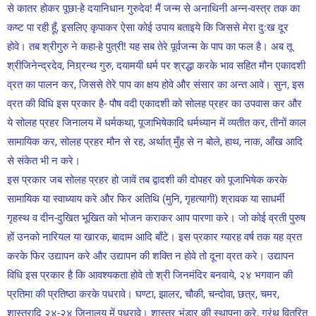
से कातर होकर पूछा-हे दयानिधान गुरुदेव! मैं जन्म से अनाथिनी अन्न-वस्त्र तक का
कष्ट पा रही हूँ, इसलिए कृपाकर ऐसा कोई उपाय बताइये कि जिससे मेरा दु:ख दूर
होवे। तब श्रीगुरु ने कहा-हे पुत्री! यह सब तेरे पूर्वजन्म के पाप का फल है। अब तू
श्रीजिनेन्द्रदेव, निग्र्रन्थ गुरु, दयामयी धर्म पर श्रद्धा करके भाव सहित मौन एकादशी
व्रत का पालन कर, जिससे तेरे पाप का क्षय होवे और संसार का अन्त आवे। सुन, इस
व्रत की विधि इस प्रकार है- पौष वदी एकादशी को सोलह प्रहर का उपवास कर और
ये सोलह प्रहर जिनालय में धर्मकथा, पूजाभिषेकादि धर्मध्यान में व्यतीत कर, तीनों काल
सामायिक कर, सोलह प्रहर मौन से रह, अर्थात् मुँह से न बोले, हाथ, नाक, आँख आदि
से संकेत भी न करे।
इस प्रकार जब सोलह प्रहर हो जावें तब द्वादशी की दोपहर को पूजाभिषेक करके
सामायिक या स्वाध्याय करे और फिर अतिथि (मुनि, गृहत्यागी) श्रावक या साधर्मी
गृहस्थ व दीन-दुखित भूखित को भोजन कराकर आप पारणा करे। जो कोई व्रती पुरुष
हों उनको नारियल या खारक, बादाम आदि बाँटे। इस प्रकार ग्यारह वर्ष तक यह व्रत
करके फिर उद्यापन करे और उद्यापन की शक्ति न होवे तो दूना व्रत करे। उद्यापन
विधि इस प्रकार है कि आवश्यकता होवे तो श्री जिनमंदिर बनवाये, २४ भगवान की
प्रतिमा की प्रतिष्ठा करके पधरावे। घण्टा, झालर, चौकी, चन्दोवा, छत्र, चमर,
शास्त्रादि २४-२४ जिनालय में पधरावे। शास्त्र भंडार की स्थापना करे, ग्रंथ वितरित