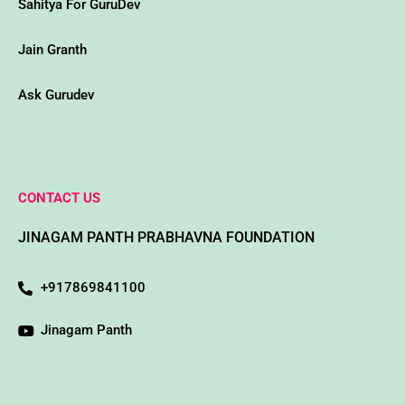
Sahitya For GuruDev
Jain Granth
Ask Gurudev
CONTACT US
JINAGAM PANTH PRABHAVNA FOUNDATION
+917869841100
Jinagam Panth