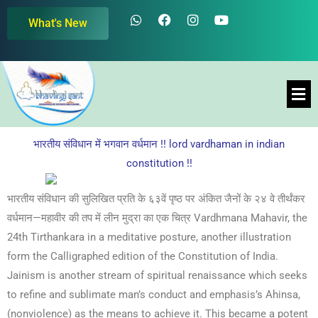
Skip
W
F
I
Y
What's New
h
a
n
o
to
a
c
s
u
content
t
e
t
t
s
b
a
u
a
o
g
b
Men
p
o
r
e
p
k
a
m
भारतीय संविधान में भगवान वर्धमान !! lord vardhaman in indian
constitution !!
भारतीय संविधान की सुलिखित प्रति के ६३वें पृष्ठ पर अंकित जैनों के २४ वे तीर्थंकर
वर्धमान—महावीर की तप में लीन मुद्रा का एक चित्र Vardhmana Mahavir, the
24th Tirthankara in a meditative posture, another illustration
form the Calligraphed edition of the Constitution of India.
Jainism is another stream of spiritual renaissance which seeks
to refine and sublimate man’s conduct and emphasis’s Ahinsa,
(nonviolence) as the means to achieve it. This became a potent