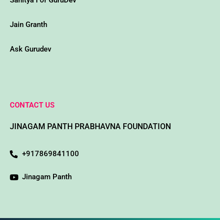
Sahitya For GuruDev
Jain Granth
Ask Gurudev
CONTACT US
JINAGAM PANTH PRABHAVNA FOUNDATION
+917869841100
Jinagam Panth