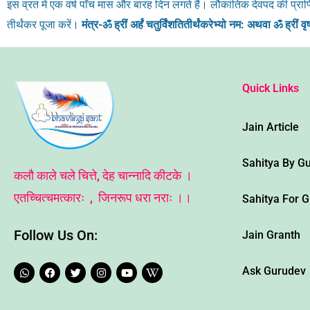
इस व्रत में एक वर्ष पाँच मास और बारह दिन लगते हैं। लौकांतिक देवपद की प्राप
तीर्थंकर पूजा करें।
मंत्र-ॐ ह्रीं अर्हं चतुर्विंशतितीर्थंकरेभ्यो नम: अथवा ॐ ह्रीं व
Quick Links
Jain Article
Sahitya By G
कलौ काले चले चित्ते, देह चान्नादि कीटके ।
एतच्चित्चमत्कारः , जिनरूप धरा नराः ।।
Sahitya For 
Follow Us On:
Jain Granth
W
F
T
I
Y
W
Ask Gurudev
h
a
w
n
o
i
a
c
i
s
u
k
t
e
t
t
t
i
s
b
t
a
u
p