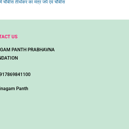
 चौबीस तीर्थंकर का मंत्र जपें एवं चौबीस
TACT US
AGAM PANTH PRABHAVNA
NDATION
917869841100
inagam Panth