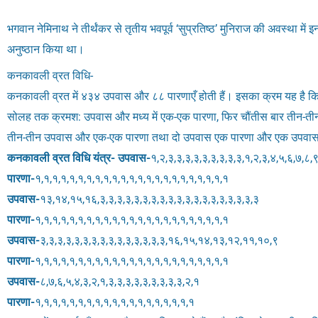
भगवान नेमिनाथ ने तीर्थंकर से तृतीय भवपूर्व ‘सुप्रतिष्ठ’ मुनिराज की अवस्था में
अनुष्ठान किया था।
कनकावली व्रत विधि-
कनकावली व्रत में ४३४ उपवास और ८८ पारणाएँ होती हैं। इसका क्रम यह है क
सोलह तक क्रमश: उपवास और मध्य में एक-एक पारणा, फिर चौंतीस बार तीन-तीन
तीन-तीन उपवास और एक-एक पारणा तथा दो उपवास एक पारणा और एक उपवास ए
कनकावली व्रत विधि यंत्र-
उपवास-
१,२,३,३,३,३,३,३,३,३,३,१,२,३,४,५,६,७,८
पारणा-
१,१,१,१,१,१,१,१,१,१,१,१,१,१,१,१,१,१,१,१,१,१,१
उपवास-
१३,१४,१५,१६,३,३,३,३,३,३,३,३,३,३,३,३,३,३,३,३,३,३,३
पारणा-
१,१,१,१,१,१,१,१,१,१,१,१,१,१,१,१,१,१,१,१,१,१,१
उपवास-
३,३,३,३,३,३,३,३,३,३,३,३,३,३,३,१६,१५,१४,१३,१२,११,१०,९
पारणा-
१,१,१,१,१,१,१,१,१,१,१,१,१,१,१,१,१,१,१,१,१,१,१
उपवास-
८,७,६,५,४,३,२,१,३,३,३,३,३,३,३,३,३,२,१
पारणा-
१,१,१,१,१,१,१,१,१,१,१,१,१,१,१,१,१,१,१