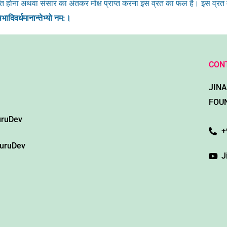
्ति होना अथवा संसार का अंतकर मोक्ष प्राप्त करना इस व्रत का फल है। इस व्रत में
ृषभादिवर्धमानान्तेभ्यो नम:।
CON
JIN
FOU
uruDev
+
GuruDev
J