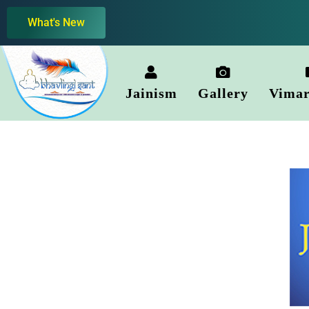
Skip
What's New
to
content
Jainism
Gallery
Vimar