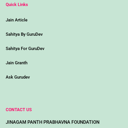
t
e
t
t
t
i
Quick Links
s
b
t
a
u
p
a
o
e
g
b
e
p
o
r
r
e
d
p
k
a
i
Jain Article
m
a
-
w
Sahitya By GuruDev
Sahitya For GuruDev
Jain Granth
Ask Gurudev
CONTACT US
JINAGAM PANTH PRABHAVNA FOUNDATION