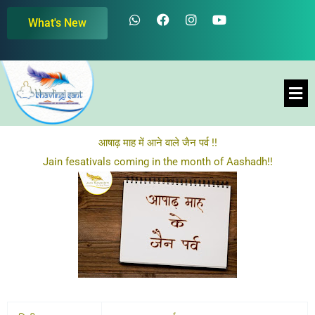
Skip
W
F
I
Y
What's New
h
a
n
o
to
a
c
s
u
content
t
e
t
t
s
b
a
u
a
o
g
b
Men
p
o
r
e
p
k
a
m
आषाढ़ माह में आने वाले जैन पर्व !!
Jain fesativals coming in the month of Aashadh!!