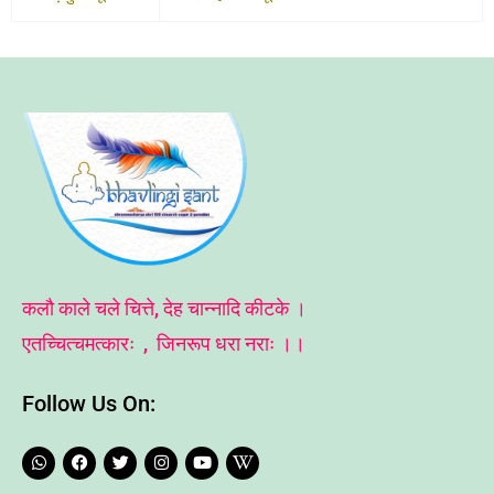
कलौ काले चले चित्ते, देह चान्नादि कीटके ।
एतच्चित्चमत्कारः , जिनरूप धरा नराः ।।
Follow Us On:
W
F
T
I
Y
W
h
a
w
n
o
i
a
c
i
s
u
k