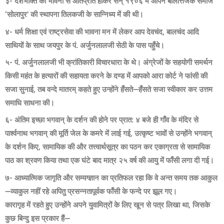
३- देशभक्ति की भावना से ओतप्रोत होकर सन् १९०६ में आपने बालोत्तेजक समाज
‘सोलापुर’ की स्थापना तिलकजी के सान्निध्य में की थी।
४- धर्म शिक्षा एवं राष्ट्रसेवा की भावना मन में लेकर आप देवचंद, बालचंद आदि
साथियों के साथ जयपुर के पं. अर्जुनलालजी सेठी के पास पहुँचे।
५- पं. अर्जुनलालजी भी क्रांतिकारी विचारधारा के थे। अंग्रेजों के सहयोगी समर्थन
किसी महंत के हत्यारों की सहायता करने के दण्ड में आपको आरा कोर्ट ने फांसी की
सजा सुनाई, तब वन्दे मातरम् कहते हुए उन्होंने हँसते—हँसते सजा स्वीकार कर उत्तम
समाधि साधना की।
६- अंतिम इच्छा भगवान् के दर्शन की होने पर प्रात: ४ बजे ही गाँव के मंदिर से
पार्श्वनाथ भगवान् की मूर्ति जेल के कमरे में लाई गई, उत्कृष्ट भावों से उन्होंने भगवान्
के दर्शन किए, सामायिक की और तत्त्वार्थसूत्र का पठन कर एकाग्रता से सामायिक
पाठ का श्रवण किया तथा एक घंटे बाद मात्र २५ वर्ष की आयु में फाँसी लगा दी गई।
७- आध्यात्मिक जागृति और सम्यग्ज्ञान का प्रतिफल रहा कि वे अन्त समय तक आकुल
—व्याकुल नहीं रहे अपितु प्रसन्नतापूर्वक फाँसी के फन्दे पर झूल गए।
कारागृह में रहते हुए उन्होंने अपने युवामित्रों के लिए खून से पत्र लिखा था, जिसके
कुछ बिन्दु इस प्रकार हैं—