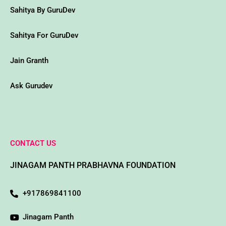
w
Sahitya By GuruDev
Sahitya For GuruDev
Jain Granth
Ask Gurudev
CONTACT US
JINAGAM PANTH PRABHAVNA FOUNDATION
+917869841100
Jinagam Panth