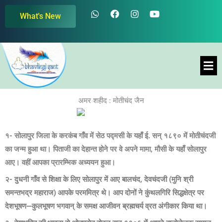
Skip
W
F
I
Y
What's New
h
a
n
o
to
a
c
s
u
content
t
e
t
t
s
b
a
u
a
o
g
b
Men
p
o
r
e
p
k
a
m
अमर शहीद : मोतीचंद जैन
१- सोलापुर जिला के करकंब गाँव में सेठ पद्मसी के यहाँ ई. सन् १८९० में मोतीचंदजी
का जन्म हुआ था। पिताजी का देहान्त होने पर वे अपने मामा, मौसी के यहाँ सोलापुर
आए। वहीं आपका प्रारम्भिक अध्ययन हुआ।
२- दुधनी गाँव से शिक्षा के लिए सोलापुर में आए बालचंद, देवचंदजी (मुनि श्री
समन्तभद्र महाराज) आपके परममित्र थे। आप दोनों ने कुंथलगिरि सिद्धक्षेत्र पर
देशभूषण—कुलभूषण भगवान् के समक्ष आजीवन ब्रह्मचर्य व्रत अंगीकार किया था।